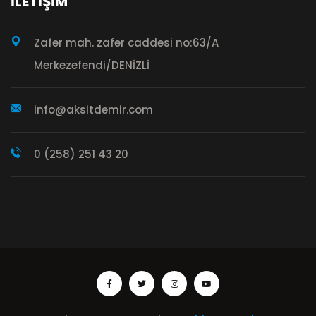
İLETIŞIM
Zafer mah. zafer caddesi no:63/A
Merkezefendi/DENİZLİ
info@aksitdemir.com
0 (258) 251 43 20